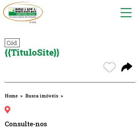
Toggl
navig
Cód:
{{TituloSite}}
Home
Busca imóveis
Consulte-nos