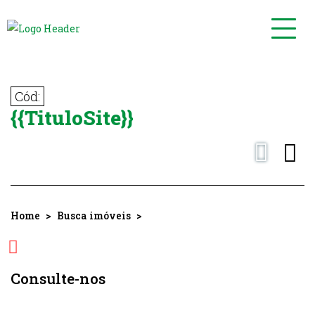
Toggl
navig
Cód:
{{TituloSite}}
Home
Busca imóveis
Consulte-nos