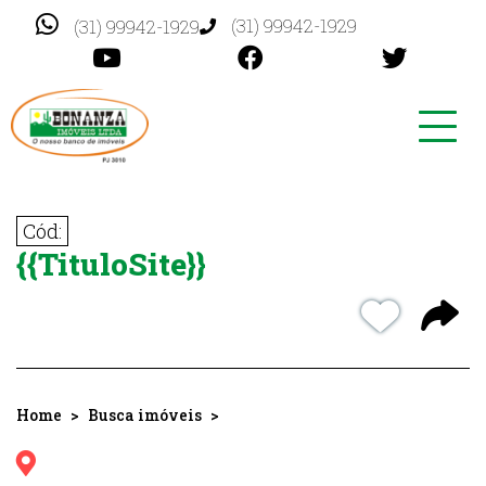
(31) 99942-1929
(31) 99942-1929
Toggl
navig
Cód:
{{TituloSite}}
Home
Busca imóveis