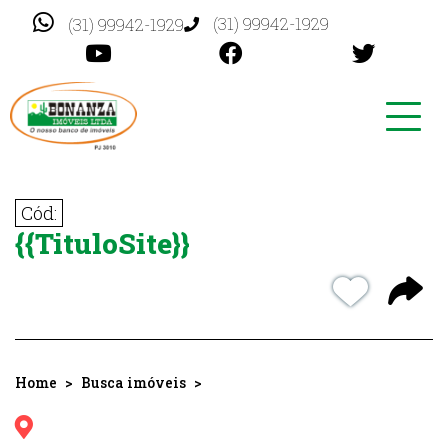
(31) 99942-1929
(31) 99942-1929
Toggl
navig
Cód:
{{TituloSite}}
Home
Busca imóveis