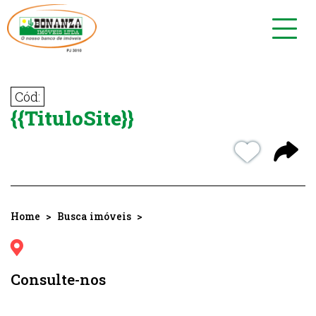
Toggl
navig
Cód:
{{TituloSite}}
Home
Busca imóveis
Consulte-nos