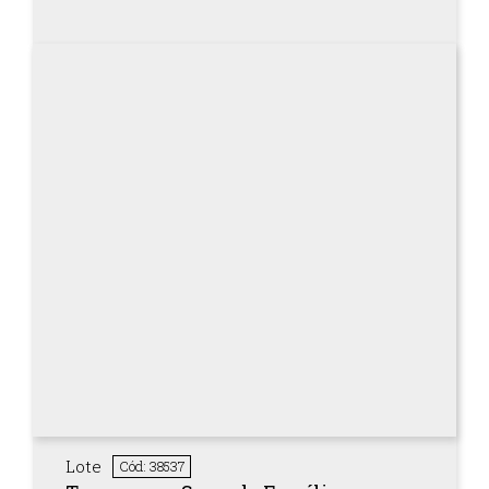
Lote
Cód: 38537