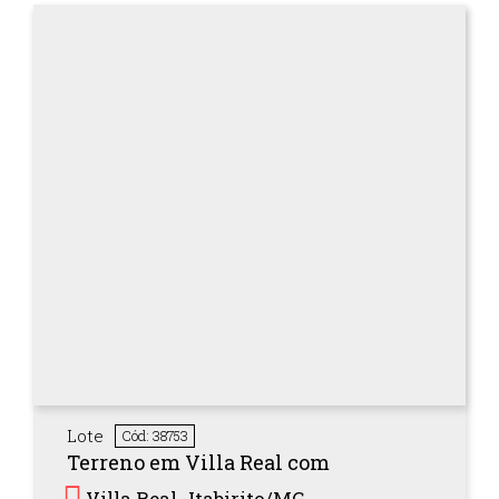
Lote
Cód: 38753
Terreno em Villa Real com
Villa Real -
Itabirito/
MG