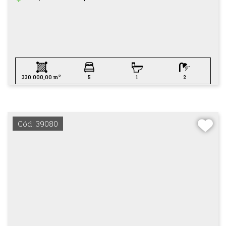
2
330.000,00 m
5
1
2
Cód: 39080